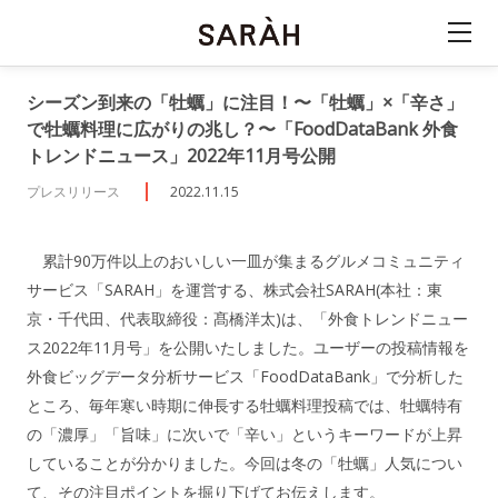
シーズン到来の「牡蠣」に注目！〜「牡蠣」×「辛さ」
で牡蠣料理に広がりの兆し？〜「FoodDataBank 外食
トレンドニュース」2022年11月号公開
プレスリリース
2022.11.15
累計90万件以上のおいしい一皿が集まるグルメコミュニティ
サービス「SARAH」を運営する、株式会社SARAH(本社：東
京・千代田、代表取締役：髙橋洋太)は、「外食トレンドニュー
ス2022年11月号」を公開いたしました。ユーザーの投稿情報を
外食ビッグデータ分析サービス「FoodDataBank」で分析した
ところ、毎年寒い時期に伸長する牡蠣料理投稿では、牡蠣特有
の「濃厚」「旨味」に次いで「辛い」というキーワードが上昇
していることが分かりました。今回は冬の「牡蠣」人気につい
て、その注目ポイントを掘り下げてお伝えします。