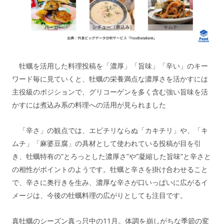
牡蠣を活用した料理投稿を「濃厚」「旨味」「辛い」のキー
ワード毎に見ていくと、牡蠣の栄養満点な濃厚さを活かすには
主役級のポジションで、グリコーゲンを多く含む強い旨味を活
かすには煮込み系の料理への活用が見られました
「辛さ」の観点では、エビチリならぬ「カキチリ」や、「キ
ムチ」「麻婆豆腐」の具材として使われている投稿が目を引
き、牡蠣特有の”とろっとした濃厚さ”や”凝縮した旨味”と辛さと
の相性がポイントのようです。牡蠣と辛さを掛け合わせること
で、辛さに奥行きを生み、濃厚な辛さが口いっぱいに広がるイ
メージは、今後の牡蠣料理の広がりとしても注目です。
真牡蠣のシーズン真っ只中の11月。体調を崩しがちな季節の変