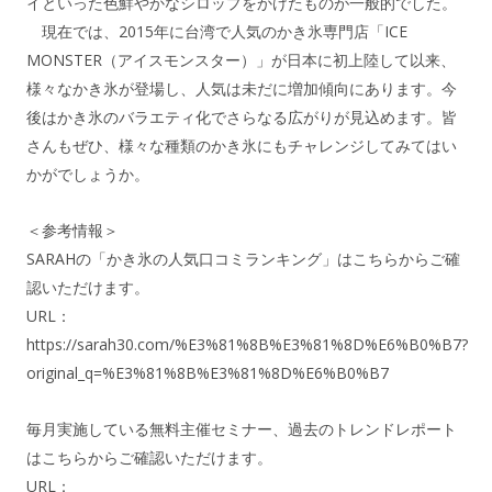
イといった色鮮やかなシロップをかけたものが一般的でした。
現在では、2015年に台湾で人気のかき氷専門店「ICE
MONSTER（アイスモンスター）」が日本に初上陸して以来、
様々なかき氷が登場し、人気は未だに増加傾向にあります。今
後はかき氷のバラエティ化でさらなる広がりが見込めます。皆
さんもぜひ、様々な種類のかき氷にもチャレンジしてみてはい
かがでしょうか。
＜参考情報＞
SARAHの「かき氷の人気口コミランキング」はこちらからご確
認いただけます。
URL：
https://sarah30.com/%E3%81%8B%E3%81%8D%E6%B0%B7?
original_q=%E3%81%8B%E3%81%8D%E6%B0%B7
毎月実施している無料主催セミナー、過去のトレンドレポート
はこちらからご確認いただけます。
URL：