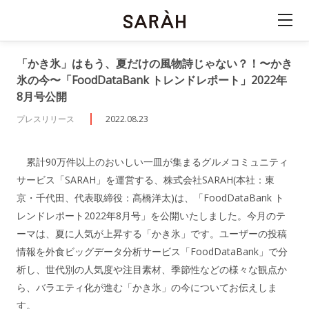
「かき氷」はもう、夏だけの風物詩じゃない？！〜かき
氷の今〜「FoodDataBank トレンドレポート」2022年
8月号公開
プレスリリース
2022.08.23
累計90万件以上のおいしい一皿が集まるグルメコミュニティ
サービス「SARAH」を運営する、株式会社SARAH(本社：東
京・千代田、代表取締役：髙橋洋太)は、「FoodDataBank ト
レンドレポート2022年8月号」を公開いたしました。今月のテ
ーマは、夏に人気が上昇する「かき氷」です。ユーザーの投稿
情報を外食ビッグデータ分析サービス「FoodDataBank」で分
析し、世代別の人気度や注目素材、季節性などの様々な観点か
ら、バラエティ化が進む「かき氷」の今についてお伝えしま
す。