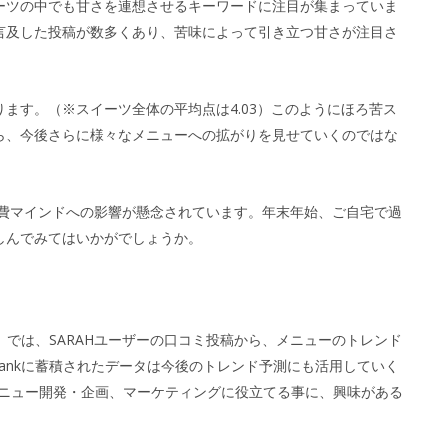
ーツの中でも甘さを連想させるキーワードに注目が集まっていま
言及した投稿が数多くあり、苦味によって引き立つ甘さが注目さ
ます。（※スイーツ全体の平均点は4.03）このようにほろ苦ス
ら、今後さらに様々なメニューへの拡がりを見せていくのではな
消費マインドへの影響が懸念されています。年末年始、ご自宅で過
しんでみてはいかがでしょうか。
nk」では、SARAHユーザーの口コミ投稿から、メニューのトレンド
aBankに蓄積されたデータは今後のトレンド予測にも活用していく
て新メニュー開発・企画、マーケティングに役立てる事に、興味がある