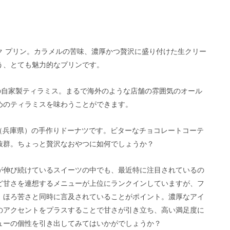
】
ク プリン。カラメルの苦味、濃厚かつ贅沢に盛り付けた生クリー
う、とても魅力的なプリンです。
）の自家製ティラミス。まるで海外のような店舗の雰囲気のオール
めのティラミスを味わうことができます。
Roastery（兵庫県）の手作りドーナツです。ビターなチョコレートコーテ
抜群。ちょっと贅沢なおやつに如何でしょうか？
が伸び続けているスイーツの中でも、最近特に注目されているの
ど甘さを連想するメニューが上位にランクインしていますが、フ
、ほろ苦さと同時に言及されていることがポイント。濃厚なアイ
のアクセントをプラスすることで甘さが引き立ち、高い満足度に
ューの個性を引き出してみてはいかがでしょうか？