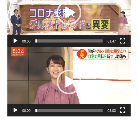
レ
ー
ヤ
ー
00:00
01:47
動
画
プ
レ
ー
ヤ
ー
00:00
03:03